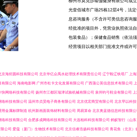
柳州市莫克莎瑜伽健身有限公司成立于
光壹佰城市广场25栋12层4号，
息咨询服务（不含许可类信息咨询服
经批准的项目外，凭营业执照依法自
包装食品）；保健食品销售（依法须
经营项目以相关部门批准文件或许可
北京海炬圆科技有限公司
北京华亿众禹水处理技术有限责任公司
辽宁鞍辽铁塔厂
上海
技有限公司
海南电影网
广州市杜卡文化发展有限公司
广西蒲公英信息技术有限公司
卡快网络科技有限公司
扬州市江都区瑞津试验机械有限公司
泉州钧弓鞋业有限公司
上
网络科技有限公司
温州市贞昊电子商务有限公司
北京优宏商贸有限公司
北京早以科技
理用金属标牌制造
杭州新画面装饰材料有限公司
周易算命
北京奥蓝德信息科技有限公
网络科技有限公司
合肥多成网络科技有限公司
大连柏科科技有限公司
蚂蚁智行（山东
有限公司
爱蔻（厦门）生物技术有限公司
北京信睿浩扬科技有限公司
青花鱼（北京）