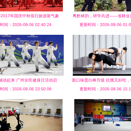
2017年国庆中秋假日旅游新气象
粤黔林韵，研学共进——省林业
间：2026-08-06 02:40:24
濮阳引领健身休闲潮
黔林业学习交流人员开展集中研
更新时间：2026-08-06 01:0
休闲活动
城动起来 广州全民健身日活动启
新口味蛋白棒升级 抗饿又好吃
间：2026-08-06 23:50:08
动，50余项活动贯穿八月
更新时间：2026-08-06 15:1
的理想伴侣