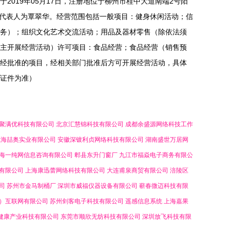
2019年05月17日，注册地位于柳州市桂中大道南端2号阳
法定代表人为覃翠华。经营范围包括一般项目：健身休闲活动；信
务）；组织文化艺术交流活动；用品及器材零售（除依法须
主开展经营活动）许可项目：食品经营；食品经营（销售预
经批准的项目，经相关部门批准后方可开展经营活动，具体
证件为准）
聚满优科技有限公司
北京汇慧锦科技有限公司
成都余盛源网络科技工作
上海喆奥实业有限公司
安徽深镀利贞网络科技有限公司
湖南盛世万居网
海一纯网信息咨询有限公司
郫县东升门窗厂
九江市福焱电子商务有限公
有限公司
上海康迅蕾网络科技有限公司
大连甫泉商贸有限公司
涪陵区
司
苏州市金马制桶厂
深圳市威福仪器设备有限公司
蕲春微迈科技有限
）互联网有限公司
苏州剑客电子科技有限公司
遥感信息系统
上海嘉果
健康产业科技有限公司
东莞市顺欣无纺科技有限公司
深圳放飞科技有限