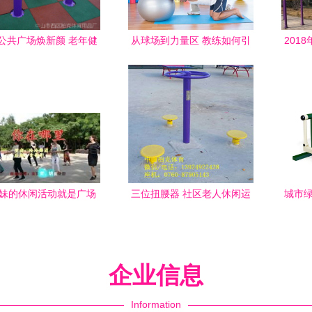
公共广场焕新颜 老年健
从球场到力量区 教练如何引
201
材与社区活动设施的定
领男性踏上健身休闲新征程
制之道
妹的休闲活动就是广场
三位扭腰器 社区老人休闲运
城市绿
舞,跟着我一起健身吧
动新风尚，生产低价热销助
社区
力健身活动升级
企业信息
Information