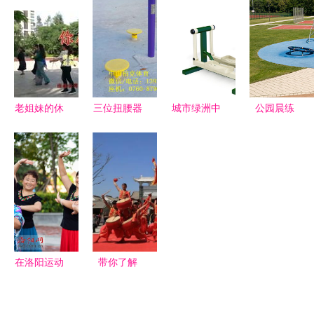
材与社区活
性踏上健身
休闲火出了
动设施的定
休闲新征程
圈
制之道
老姐妹的休
三位扭腰器
城市绿洲中
公园晨练
闲活动就是
社区老人休
的活力密码
公共健身器
广场舞,跟
闲运动新风
天津社区和
材中的健康
着我一起健
尚，生产低
公园的户外
与休闲
身吧
价热销助力
健身器材与
健身活动升
休闲座椅
级
在洛阳运动
带你了解
生活能有多
2017年国
精彩？一起
庆中秋假日