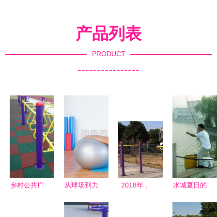
产品列表
PRODUCT
----------------
乡村公共广
从球场到力
2018年，
水城夏日的
场焕新颜
量区 教练
罗店这个村
休闲健身活
老年健身器
如何引领男
竟然靠健身
动