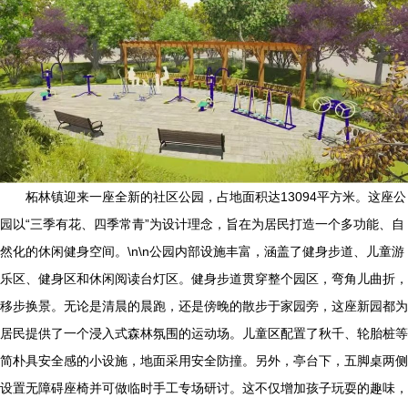
柘林镇迎来一座全新的社区公园，占地面积达13094平方米。这座公
园以“三季有花、四季常青”为设计理念，旨在为居民打造一个多功能、自
然化的休闲健身空间。\n\n公园内部设施丰富，涵盖了健身步道、儿童游
乐区、健身区和休闲阅读台灯区。健身步道贯穿整个园区，弯角儿曲折，
移步换景。无论是清晨的晨跑，还是傍晚的散步于家园旁，这座新园都为
居民提供了一个浸入式森林氛围的运动场。儿童区配置了秋千、轮胎桩等
简朴具安全感的小设施，地面采用安全防撞。另外，亭台下，五脚桌两侧
设置无障碍座椅并可做临时手工专场研讨。这不仅增加孩子玩耍的趣味，