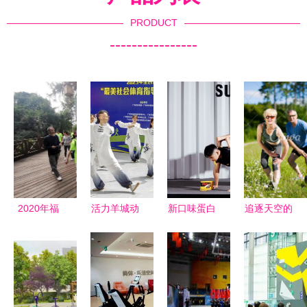
PRODUCT
----------------
2020年福
活力羊城动
新口味蛋白
追逐天空的
建省全民健
起来 广州
棒升级 抗
阳光下 一
身运动会新
全民健身日
饿又好吃，
对爷孙的快
罗赛区安利
活动启动，
健身休闲的
乐，拉伸在
栈道健步走
50余项活动
理想伴侣
健康的对话