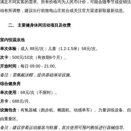
满足不同宾客的需求。所有价格均为人民币计价，可能会随季节或促销活
动有所调整，建议出行前致电山庄前台或关注官方渠道获取最新信息。
二、 主要健身休闲活动项目及收费
室内恒温泳池
单次体验
：成人 88元/次；儿童（1.2-1.5米）58元/次。
次卡
：500元/10次（有效期6个月）。
开放时间
：每日 09:00 - 21:00。
备注：需佩戴泳帽，提供基础淋浴设施。
综合健身房
单次使用
：68元/次（不限时）。
月卡
：688元/月。
设施包含
：有氧器械（跑步机、椭圆机、动感单车）、力量训练设备、自
由重量区。
备注：建议穿着运动服装与鞋履，首次使用可预约教练进行器械指导。