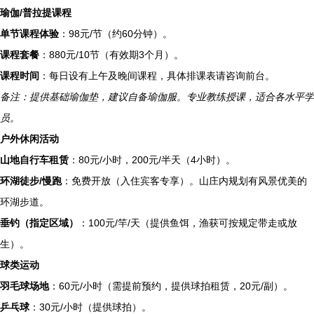
瑜伽/普拉提课程
单节课程体验
：98元/节（约60分钟）。
课程套餐
：880元/10节（有效期3个月）。
课程时间
：每日设有上午及晚间课程，具体排课表请咨询前台。
备注：提供基础瑜伽垫，建议自备瑜伽服。专业教练授课，适合各水平学
员。
户外休闲活动
山地自行车租赁
：80元/小时，200元/半天（4小时）。
环湖徒步/慢跑
：免费开放（入住宾客专享）。山庄内规划有风景优美的
环湖步道。
垂钓（指定区域）
：100元/竿/天（提供鱼饵，渔获可按规定带走或放
生）。
球类运动
羽毛球场地
：60元/小时（需提前预约，提供球拍租赁，20元/副）。
乒乓球
：30元/小时（提供球拍）。