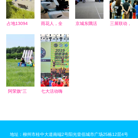
活动圆满举
贯穿八月
里
行
占地13094
雨花人，全
京城东隅活
三展联动，
㎡！柘林又
民健身日，
力指南 精
潮涌湾区
添一座三季
一起动起来
选健身休闲
2022动力
有花、四季
——健身休
好去处
大湾生活节
有景的新公
闲正当时
聚力打造多
园
元运动空间
与全民健身
新风尚
阿荣旗“三
七大活动嗨
色”旅游融
翻溧水国际
合健身休
户外节，打
闲，拓展文
造健身休闲
旅发展新业
新风尚
地址：柳州市桂中大道南端2号阳光壹佰城市广场25栋12层4号
态